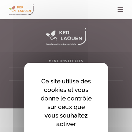
Panneau de gestion des cookies
MENTIONS LÉGALES
PLAN DU SITE
Ce site utilise des
cookies et vous
CONTACT
02 97 38 83 84
donne le contrôle
ACCUEIL@KERLAOUEN.FR
sur ceux que
vous souhaitez
activer