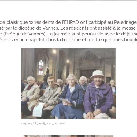
e plaisir que 12 résidents de l’EHPAD ont participé au Pèlerina
é par le diocèse de Vannes. Les résidents ont assisté à la messe
(Evêque de Vannes). La journée s’est poursuivie avec le déjeune
é assister au chapelet dans la basilique et mettre quelques bougi
copyright_andj_ker_laouen