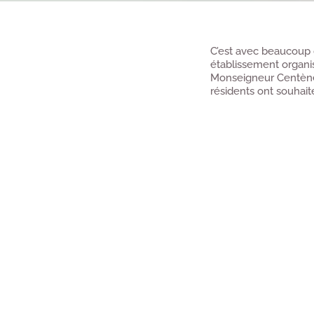
C’est avec beaucoup d
établissement organis
Monseigneur Centène 
résidents ont souhait