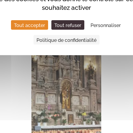
souhaitez activer
Tout accepter
Tout refuser
Personnaliser
Politique de confidentialité
copyright_andj_ker_laouen