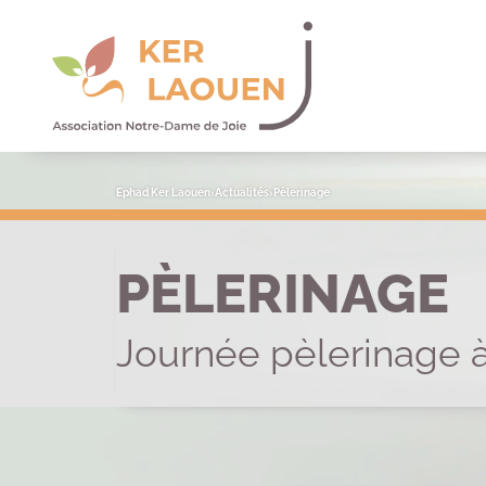
Panneau de gestion des cookies
Ephad Ker Laouen
›
Actualités
›
Pèlerinage
PÈLERINAGE
Journée pèlerinage 