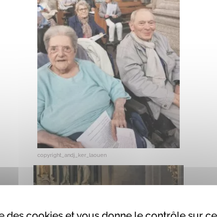
copyright_andj_ker_laouen
ise des cookies et vous donne le contrôle sur 